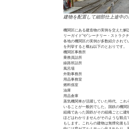
建物を配置して細部仕上途中の
機関区にある建造物の実例を交えた解説
リーガイド”や”シーナリー・ストラク
各地の機関区の実例が多数紹介されて
を列挙すると概ね以下のとおりです。
機関区事務所
乗務員詰所
線路班詰所
風呂場
外勤事務所
用品事務室
燃料係室
油庫
用品倉庫
蒸気機関車が活躍していた時代、これ
いることが一般的でした。国鉄の機関
組織であった国鉄がその組織ごとに建
ほどはわかりませんがそのような観点
もします。これらの建物は無煙化後も1
中には窓がアルミサッシ化されたり、