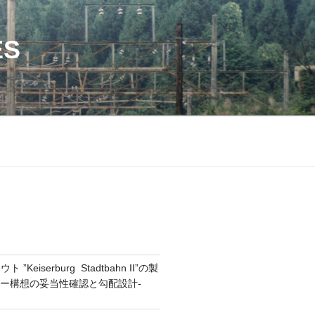
ES
”Keiserburg Stadtbahn II”の製
ナリー構想の妥当性確認と勾配設計-