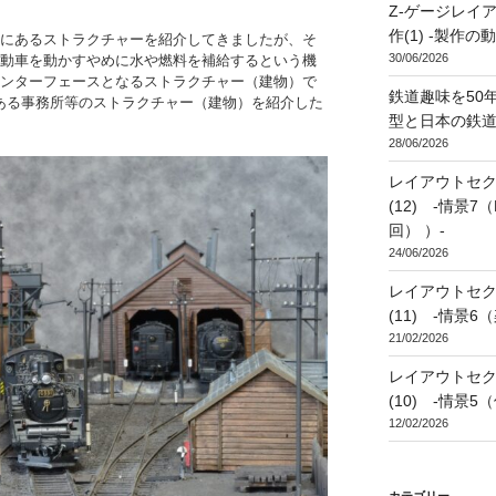
Z-ゲージレイアウト 
作(1) -製作
にあるストラクチャーを紹介してきましたが、そ
30/06/2026
動車を動かすやめに水や燃料を補給するという機
ンターフェースとなるストラクチャー（建物）で
鉄道趣味を50年
ある事務所等のストラクチャー（建物）を紹介した
型と日本の鉄道
28/06/2026
レイアウトセクシ
(12) -情景
回） ）-
24/06/2026
レイアウトセクシ
(11) -情景
21/02/2026
レイアウトセクシ
(10) -情景5
12/02/2026