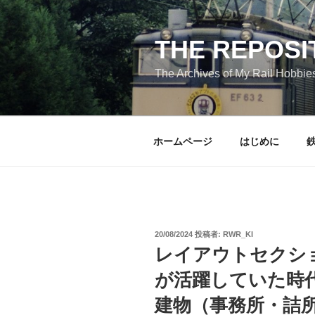
コ
ン
テ
THE REPOSI
ン
The Archives of My Rail Hobbie
ツ
へ
ス
キ
ホームページ
はじめに
ッ
プ
投
20/08/2024
投稿者:
RWR_KI
稿
レイアウトセクシ
日:
が活躍していた時代の
建物（事務所・詰所