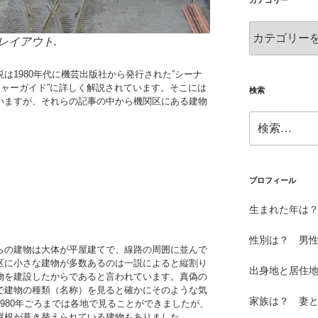
カテゴリー
カ
レイアウト.
テ
ゴ
は1980年代に機芸出版社から発行された”シーナ
リ
チャーガイド”に詳しく解説されています。そこには
ー
検索
いますが、それらの記事の中から機関区にある建物
検
索:
プロフィール
生まれた年は？
性別は？ 男
らの建物は大体が平屋建てで、線路の周囲に並んで
区に小さな建物が多数あるのは一説によると縦割り
出身地と居住
物を建設したからであると言われています。真偽の
で建物の種類（名称）を見ると確かにそのような気
家族は？ 妻
980年ごろまでは各地で見ることができましたが、
屋根が葺き替えられている建物もありました。