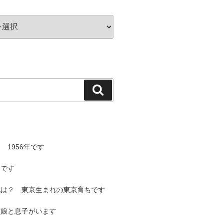
検
索
 1956年です
性です
地は？ 東京生まれの東京育ちです
と娘と息子がいます