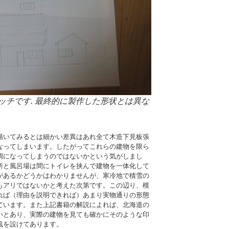
ッチです. 最終的に製作した形状とは異な
描いてみるとは細かい差異はあれ全て木造下見板張
なってしまいます。したがってこれらの建物を限ら
調になってしまうのではないかという気がしまし
所と風呂場は間にトイレを挟んで建物を一体化して
があるかどうかはわかりませんが、寒冷地で積雪の
もアリではないかと考えた次第です。この辺り、模
れば（理由を説明できれば）あまり実物通りの形態
ています。また上記書籍の解説によれば、北海道の
いとあり、実際の建物を見ても確かにそのような印
風を設けてあります。