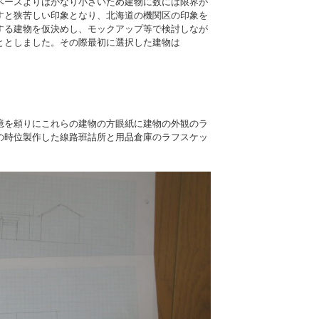
ペースよりはかなり小さいため建物に数には限界が
すと狭苦しい印象となり、北海道の機関区の印象を
する建物を仮決めし、モックアップ等で検討しなが
ととしました。その際最初に選択した建物は
憶を頼りにこれらの建物の方眼紙に建物の外観のラ
の時位製作した線路班詰所と用品倉庫のラフスケッ