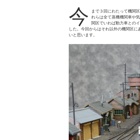
今
まで３回にわたって機関区
れらは全て蒸機機関車や気
関区でいわば動力車とのイ
した。今回からはそれ以外の機関区に
いと思います。