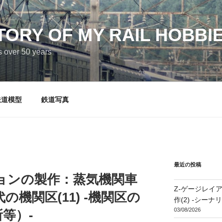
TORY OF MY RAIL HOBBI
s over 50 years
鉄道模型
鉄道写真
最近の投稿
ョンの製作：蒸気機関車
Z-ゲージレイアウト 
機関区(11) -機関区の
作(2) -シー
03/08/2026
等）-