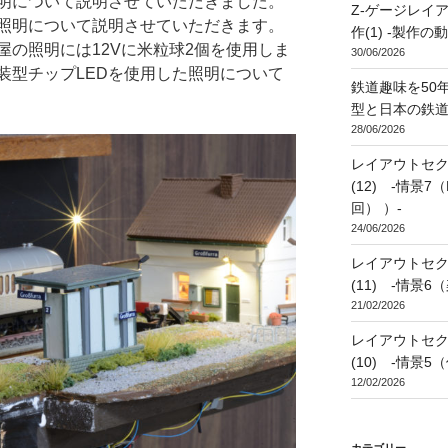
明について説明させていただきました。
Z-ゲージレイアウト 
照明について説明させていただきます。
作(1) -製作
屋の照明には12Vに米粒球2個を使用しま
30/06/2026
装型チップLEDを使用した照明について
鉄道趣味を50年
型と日本の鉄道
28/06/2026
レイアウトセクシ
(12) -情景
回） ）-
24/06/2026
レイアウトセクシ
(11) -情景
21/02/2026
レイアウトセクシ
(10) -情景5
12/02/2026