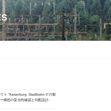
ES
”Keiserburg Stadtbahn II”の製
ナリー構想の妥当性確認と勾配設計-