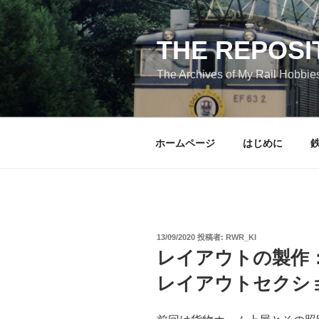
コ
ン
テ
THE REPOSI
ン
The Archives of My Rail Hobbie
ツ
へ
ス
キ
ホームページ
はじめに
ッ
プ
投
13/09/2020
投稿者:
RWR_KI
稿
レイアウトの製作
日:
レイアウトセクショ