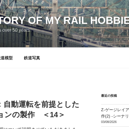
TORY OF MY RAIL HOBBI
s over 50 years
鉄道模型
鉄道写真
最近の投稿
：自動運転を前提とした
Z-ゲージレイアウト 
ンの製作 ＜14＞
作(2) -シー
03/08/2026