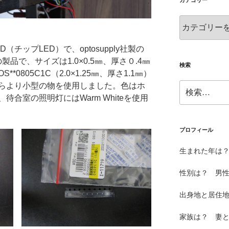
カテゴリー
カ
テ
ゴ
（チップLED）で、optosupply社製の
リ
の製品で、サイズは1.0×0.5㎜、厚さ０.4㎜
ー
検索
0805C1C（2.0×1.25㎜、厚さ1.1㎜）
検
らより小型の物を使用しました。色はホ
索:
、待合室の照明灯にはWarm Whiteを使用
プロフィール
生まれた年は？
性別は？ 男
出身地と居住
家族は？ 妻