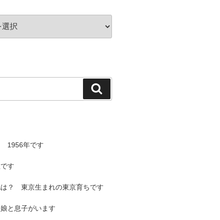
検
索
 1956年です
性です
地は？ 東京生まれの東京育ちです
と娘と息子がいます