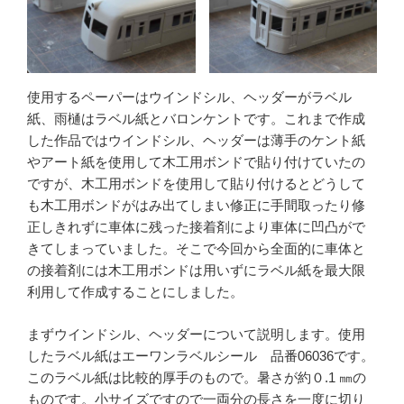
使用するペーパーはウインドシル、ヘッダーがラベル
紙、雨樋はラベル紙とバロンケントです。これまで作成
した作品ではウインドシル、ヘッダーは薄手のケント紙
やアート紙を使用して木工用ボンドで貼り付けていたの
ですが、木工用ボンドを使用して貼り付けるとどうして
も木工用ボンドがはみ出てしまい修正に手間取ったり修
正しきれずに車体に残った接着剤により車体に凹凸がで
きてしまっていました。そこで今回から全面的に車体と
の接着剤には木工用ボンドは用いずにラベル紙を最大限
利用して作成することにしました。
まずウインドシル、ヘッダーについて説明します。使用
したラベル紙はエーワンラベルシール 品番06036です。
このラベル紙は比較的厚手のもので。暑さが約０.1 ㎜の
ものです。小サイズですので一両分の長さを一度に切り