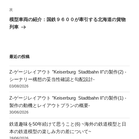
ナ
投
ビ
稿
次
次
ゲ
の
模型車両の紹介：国鉄９６００が牽引する北海道の貨物
投
ー
列車
稿
シ
ョ
ン
最近の投稿
Z-ゲージレイアウト ”Keiserburg Stadtbahn II”の製作(2) -
シーナリー構想の妥当性確認と勾配設計-
03/08/2026
Z-ゲージレイアウト ”Keiserburg Stadtbahn II”の製作(1) -
製作の動機とレイアウトプランの概要-
30/06/2026
鉄道趣味を50年続けて思うこと(6) ~海外の鉄道模型と日
本の鉄道模型の楽しみ方の差について~
28/06/2026