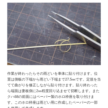
作業が終わったらその雨どいを車体に貼り付けます。位
置は側板の下端から雨どい下端まで27.5㎜です。定規を当
てて曲がりを修正しながら貼り付けます。貼り終わった
ら端面は妻板側に2㎜程度回り込ませて切断します。また
クハ68の前面にはペーパー製のホロ枠座を取り付けま
す。このホロ枠座は雨どい用に作成したペーパーの一部