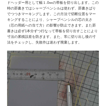
ドヘッダー用として幅１.0㎜の帯板を切り出します。この
時の罫書きではシャープペンシルは使わず、罫書きばり
でつつきマーキングします。この方法で切断位置をマー
キングすることにより、シャープペンシルの芯の太さ
（芯の用紙への当て方）の影響が防止できます。また罫
書きは必ず1本分ずつ行なって帯板を切り出すことにより
寸法の累積誤差を防ぎます。また、常に切り出し後の寸
法をチェックし、失敗作は迷わず廃棄します。