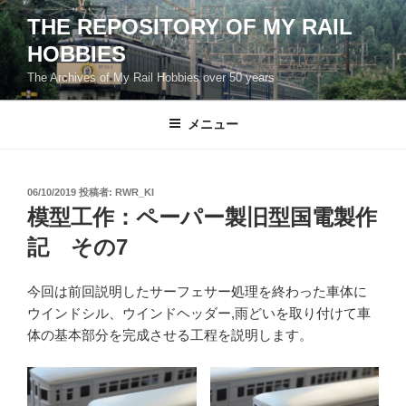
コ
THE REPOSITORY OF MY RAIL
ン
HOBBIES
テ
ン
The Archives of My Rail Hobbies over 50 years
ツ
へ
メニュー
ス
キ
ッ
投
06/10/2019
投稿者:
RWR_KI
プ
稿
模型工作：ペーパー製旧型国電製作
日:
記 その7
今回は前回説明したサーフェサー処理を終わった車体に
ウインドシル、ウインドヘッダー,雨どいを取り付けて車
体の基本部分を完成させる工程を説明します。