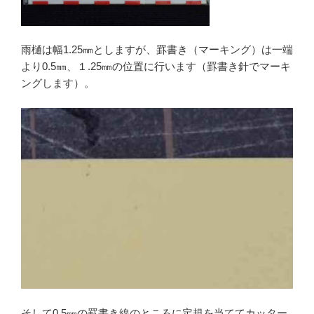
雨樋は幅1.25㎜としますが、罫書き（マーキング）は一端
より0.5㎜、１.25㎜の位置に行います（罫書き針でマーキ
ングします）。
そして0.5㎜の罫書き線のところに定規を当ててカッター