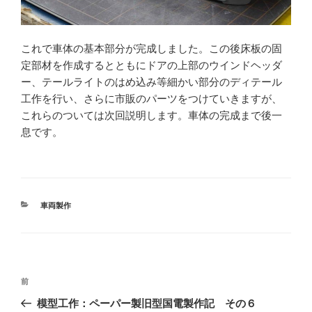
これで車体の基本部分が完成しました。この後床板の固
定部材を作成するとともにドアの上部のウインドヘッダ
ー、テールライトのはめ込み等細かい部分のディテール
工作を行い、さらに市販のパーツをつけていきますが、
これらのついては次回説明します。車体の完成まで後一
息です。
カ
車両製作
テ
ゴ
リ
ー
投
前
前
稿
の
模型工作：ペーパー製旧型国電製作記 その６