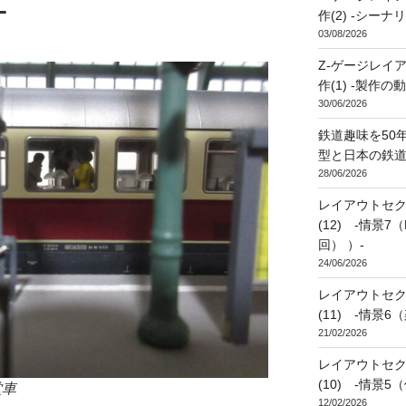
-
作(2) -シー
03/08/2026
Z-ゲージレイアウト 
作(1) -製作
30/06/2026
鉄道趣味を50年
型と日本の鉄道
28/06/2026
レイアウトセクシ
(12) -情景
回） ）-
24/06/2026
レイアウトセクシ
(11) -情景
21/02/2026
レイアウトセクシ
(10) -情景5
堂車
12/02/2026