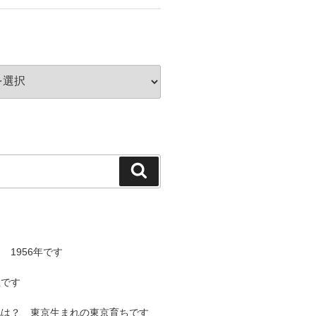
検
索
 1956年です
性です
地は？ 東京生まれの東京育ちです