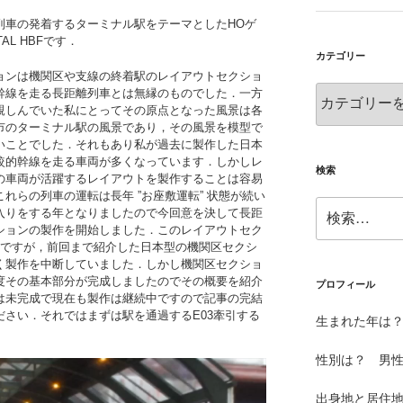
列車の発着するターミナル駅をテーマとしたHOゲ
AL HBFです．
カテゴリー
ョンは機関区や支線の終着駅のレイアウトセクショ
カ
幹線を走る長距離列車とは無縁のものでした．一方
親しんでいた私にとってその原点となった風景は各
テ
市のターミナル駅の風景であり，その風景を模型で
ゴ
いことでした．それもあり私が過去に製作した日本
リ
較的幹線を走る車両が多くなっています．しかしレ
ー
検索
の車両が活躍するレイアウトを製作することは容易
れらの列車の運転は長年 ”お座敷運転” 状態が続い
検
入りをする年となりましたので今回意を決して長距
索:
ションの製作を開始しました．このレイアウトセク
前ですが，前回まで紹介した日本型の機関区セクシ
く製作を中断していました．しかし機関区セクショ
度その基本部分が完成しましたのでその概要を紹介
プロフィール
は未完成で現在も製作は継続中ですので記事の完結
さい．それではまずは駅を通過するE03牽引する
生まれた年は？
性別は？ 男
出身地と居住