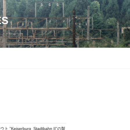
ES
”Keiserburg Stadtbahn II”の製