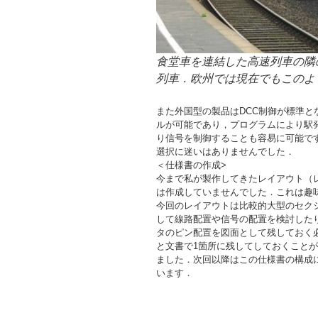
食堂車を連結した高速列車の隣
列車．欧州では現在でもこのよ
また外国型の製品はDCC制御が標準
ルが可能であり，プログラムにより駅
り信号を制御することも容易に可能で
選択に迷いはありませんでした．
＜仕様書の作成>
今まで私が製作してきたレイアウト（
は作成していませんでした．これは趣
今回のレイアウトは比較的大型のセク
して線路配置や信号の配置を検討した
タのピン配置を図面として残しておく
と文書で1箇所に残してしておくこと
ました．次回以降はこの仕様書の構成
います．