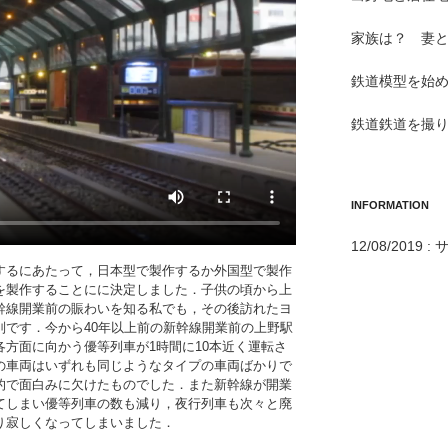
家族は？ 妻
鉄道模型を始め
鉄道鉄道を撮り
INFORMATION
12/08/201
するにあたって，日本型で製作するか外国型で製作
を製作することにに決定しました．子供の頃から上
幹線開業前の賑わいを知る私でも，その後訪れたヨ
別です．今から40年以上前の新幹線開業前の上野駅
方面に向かう優等列車が1時間に10本近く運転さ
の車両はいずれも同じようなタイプの車両ばかりで
的で面白みに欠けたものでした．また新幹線が開業
てしまい優等列車の数も減り，夜行列車も次々と廃
り寂しくなってしまいました．