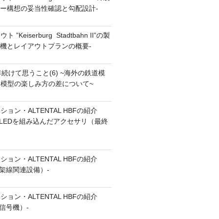
ナリー構想の妥当性確認と勾配設計-
”Keiserburg Stadtbahn II”の製
の動機とレイアウトプランの概要-
続けて思うこと(6) ~海外の鉄道模
模型の楽しみ方の差について~
ョン・ALTENTAL HBFの紹介
7（LEDを組み込んだアクセサリ（最終
ョン・ALTENTAL HBFの紹介
6（架線関連設備）-
ョン・ALTENTAL HBFの紹介
（信号機）-