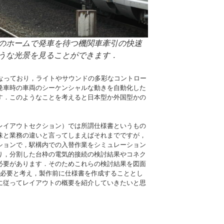
のホームで発車を待つ機関車牽引の快速
うな光景を見ることができます．
となっており，ライトやサウンドの多彩なコントロー
発車時の車両のシーケンシャルな動きを自動化した
す．このようなことを考えると日本型か外国型かの
レイアウトセクション）では所謂仕様書というもの
味と業務の違いと言ってしまえばそれまでですが，
ションで，駅構内での入替作業をシミュレーション
り，分割した台枠の電気的接続の検討結果やコネク
必要があります．そのためこれらの検討結果を図面
が必要と考え，製作前に仕様書を作成することとし
に従ってレイアウトの概要を紹介していきたいと思