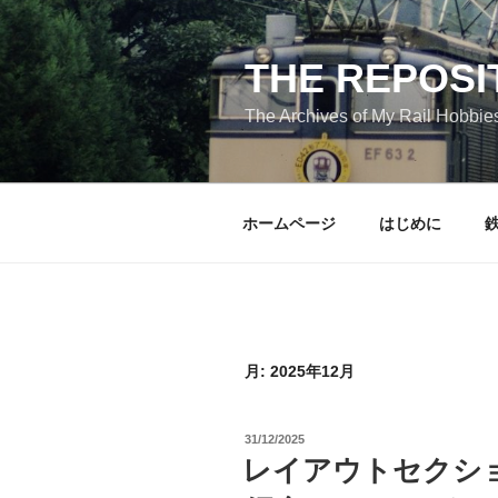
コ
ン
テ
THE REPOSI
ン
The Archives of My Rail Hobbie
ツ
へ
ス
キ
ホームページ
はじめに
ッ
プ
月:
2025年12月
投
31/12/2025
稿
レイアウトセクション
日: