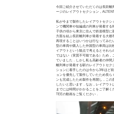
今回ご紹介させていただくのは長距離
ージのレイアウトセクション，ALTENT
私が今まで製作したレイアウトセクシ
ンで機関車や短編成の列車が発着する
子供の頃から東京に住んで鉄道模型に
方面を結ぶ長距離列車が発着する大都
再現することはいつかは行なってみた
型の車両や購入した外国型の車両は比
イアウトという観点で考えるとそれら
ではない（実質不可能である）ため，こ
ていました．しかし私も高齢者の仲間
離列車が発着する駅のレイアウトセク
ションに着手したのは今から3年ほど
ョンを優先して製作していたため長ら
ンも完成したため製作を再開し，この
したいと思います．なお，レイアウト
までには時間がかかることをご了解くだ
TEEの動画をご覧ください．