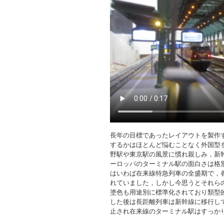
長年の目標であったレイアウトを製作
するかはほとんど悩むことなく外国型
野駅や東京駅の風景に慣れ親しみ，新
ーロッパのターミナル駅の面白さは格
はいわば在来線特急列車の全盛期で，各
れていました，しかし今思うとそれら
塗色も用途別に標準化されており類型
した後は長距離列車は新幹線に移行し
止され在来線のターミナル駅はすっか