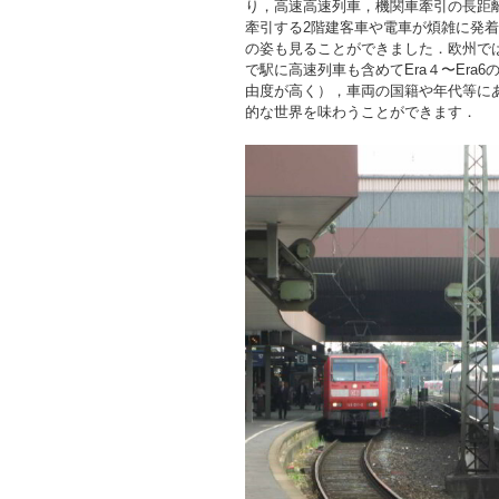
り，高速高速列車，機関車牽引の長距離優等
牽引する2階建客車や電車が煩雑に発着
の姿も見ることができました．欧州では
で駅に高速列車も含めてEra４〜Era
由度が高く），車両の国籍や年代等に
的な世界を味わうことができます．